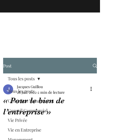
Post
Tous les posts
Jacques Guillou
Tous les posts
28 juil. 2022
2 min de lecture
« Pour le bien de
Conseil en Management
l’entreprise »
Conseil Commercial
Vie Privée
Vie en Entreprise
Management