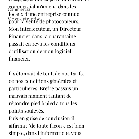
commercial m'amena dans les 
Commercial
locaux d'une entreprise connue 
Vie en entreprise
pour la vente de photocopieurs. 
Mon interlocuteur, un Directeur 
Financier dans la quarantaine 
passait en revu les conditions 
d'utilisation de mon logiciel 
financier.
Il s'étonnait de tout, de nos tarifs, 
de nos conditions générales et 
particulières. Bref je passais un 
mauvais moment tantant de 
répondre pied à pied à tous les 
points soulevés.
Puis en guise de conclusion il 
affirma : "de toute façon c'est bien 
simple, dans l'informatique vous 