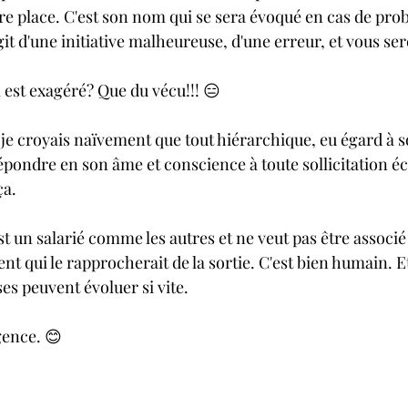
tre place. C'est son nom qui se sera évoqué en cas de pro
agit d'une initiative malheureuse, d'une erreur, et vous se
 est exagéré? Que du vécu!!! 😑
je croyais naïvement que tout hiérarchique, eu égard à so
répondre en son âme et conscience à toute sollicitation éc
a.
t un salarié comme les autres et ne veut pas être associé
t qui le rapprocherait de la sortie. C'est bien humain. Et
ses peuvent évoluer si vite.
gence. 😊