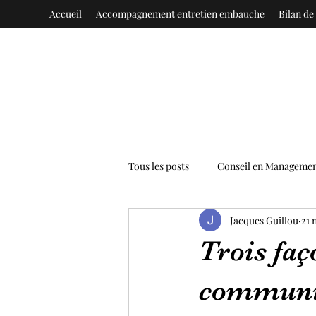
Accueil
Accompagnement entretien embauche
Bilan d
Tous les posts
Conseil en Manageme
Jacques Guillou
21 
Commercial
Vie en entreprise
Trois fa
communiq