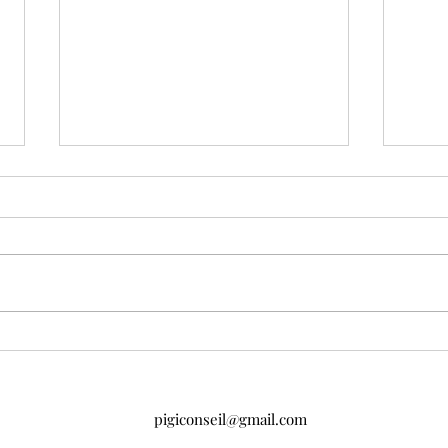
L'év
la vé
méfi
L'éva
vérit
Comment savoir que vous
allez être licencié
pigiconseil@gmail.com