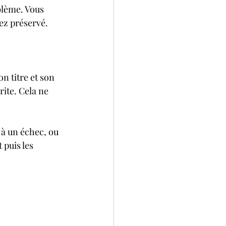
blème. Vous 
rez préservé.
n titre et son 
rite. Cela ne 
 à un échec, ou 
 puis les 