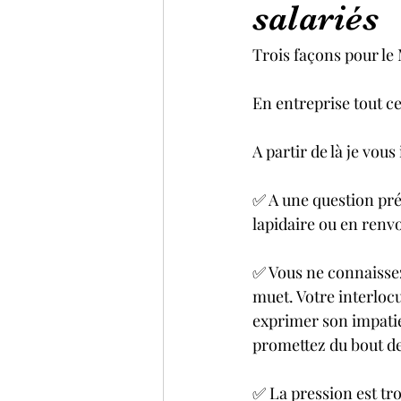
salariés
Trois façons pour le
En entreprise tout c
A partir de là je vous
✅ A une question pré
lapidaire ou en renv
✅ Vous ne connaissez
muet. Votre interlocu
exprimer son impatie
promettez du bout de
✅ La pression est tro