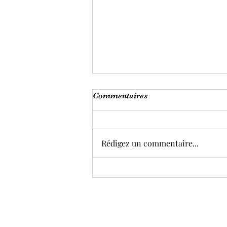
Commentaires
Rédigez un commentaire...
Pourquoi Éviter d'Avoir des
Salariés d'un Même Couple
en Entreprise ?