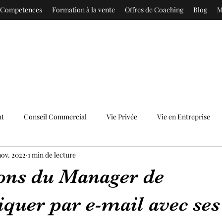
e Competences
Formation à la vente
Offres de Coaching
Blog
M
nt
Conseil Commercial
Vie Privée
Vie en Entreprise
nov. 2022
1 min de lecture
çons du Manager de
uer par e-mail avec ses