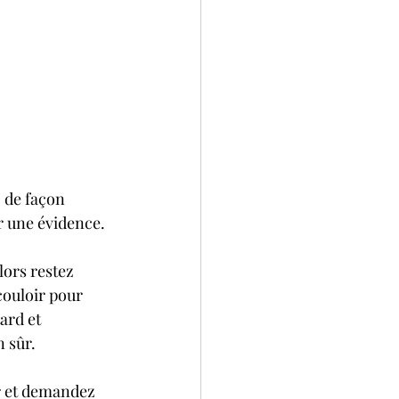
 de façon 
r une évidence.
ors restez 
couloir pour 
ard et 
n sûr.
ur et demandez 