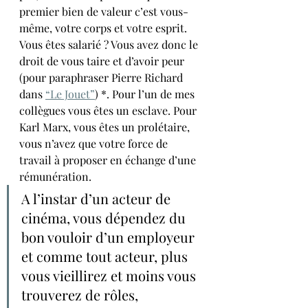
premier bien de valeur c’est vous-
même, votre corps et votre esprit.
Vous êtes salarié ? Vous avez donc le 
droit de vous taire et d’avoir peur 
(pour paraphraser Pierre Richard 
dans 
“Le Jouet”
) *. Pour l’un de mes 
collègues vous êtes un esclave. Pour 
Karl Marx, vous êtes un prolétaire, 
vous n’avez que votre force de 
travail à proposer en échange d’une 
rémunération. 
A l’instar d’un acteur de 
cinéma, vous dépendez du 
bon vouloir d’un employeur 
et comme tout acteur, plus 
vous vieillirez et moins vous 
trouverez de rôles, 