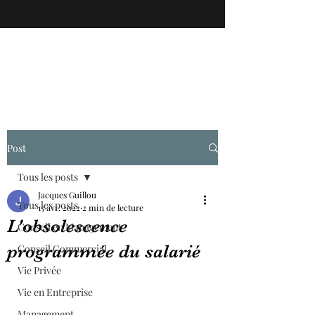
Post
Tous les posts
Jacques Guillou
Tous les posts
15 avr. 2022
2 min de lecture
L'obsolescence
Conseil en Management
programmée du salarié
Conseil Commercial
Vie Privée
Vie en Entreprise
Management