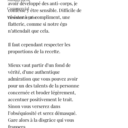
avoir développé des anti-corps, je 
Commercial
confesse y être sensible. Difficile de 
résister à un compliment, une 
Vie en entreprise
flatterie, comme si notre égo 
n’attendait que cela.
Il faut cependant respecter les 
proportions de la recette. 
Mieux vaut partir d’un fond de 
vérité, d’une authentique 
admiration que vous pouvez avoir 
pour un des talents de la personne 
concernée et broder légèrement, 
accentuer positivement le trait. 
Sinon vous verserez dans 
l’obséquiosité et serez démasqué. 
Gare alors à la disgrâce qui vous 
frappera.